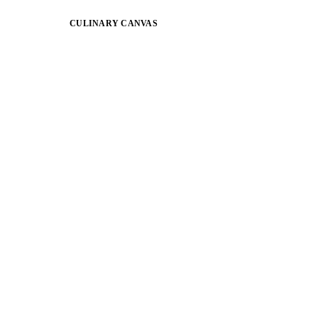
CULINARY CANVAS
Jessie Sommarstöm
About the importance of shaping the path
within sustainability
Läs mer
ARVID NORDQUIST
Balans är nyckeln till allt i livet med familjen
Läs mer