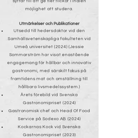
syftar till att ge fler flickor i Indien
möjlighet att studera.
Utmärkelser och Publikationer
Utsedd till hedersdoktor vid den
Samhällsvetenskapliga fakulteten vid
Umeå universitet (2024) (Jessie
Sommarström har visat enastående
engagemang för hållbar och innovativ
gastronomi, med särskilt fokus på
framtidens mat och omställning till
hållbara livsmedelssystem.)
Årets förebild vid Svenska
Gastronomipriset (2024)
Gastronomisk chef och Head Of Food
Service på Sodexo AB (2024)
Kockarnas Kock vid Svenska
Gastronomipriset (2023)