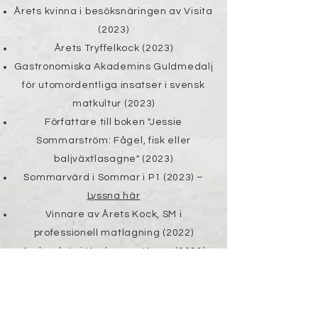
Årets kvinna i besöksnäringen av Visita
(2023)
Årets Tryffelkock (2023)
Gastronomiska Akademins Guldmedalj
för utomordentliga insatser i svensk
matkultur (2023)
Författare till boken "Jessie
Sommarström: Fågel, fisk eller
baljväxtlasagne" (2023)
Sommarvärd i Sommar i P1 (2023) –
Lyssna här
Vinnare av Årets Kock, SM i
professionell matlagning (2022)
Andraplats i Kockarnas Kamp (2021)
Senaste arbeten
Kreativ ledare, Urban Deli
(2018-2023)