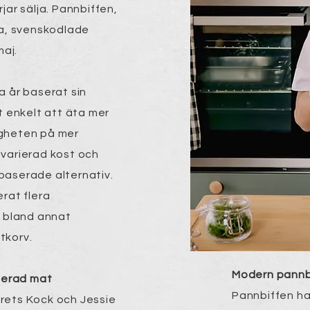
jar sälja. Pannbiffen,
la, svenskodlade
maj.
a år baserat sin
t enkelt att äta mer
ligheten på mer
varierad kost och
baserade alternativ.
rat flera
, bland annat
tkorv
.​
Modern pannbi
aserad mat
Pannbiffen ha
rets Kock
och Jessie