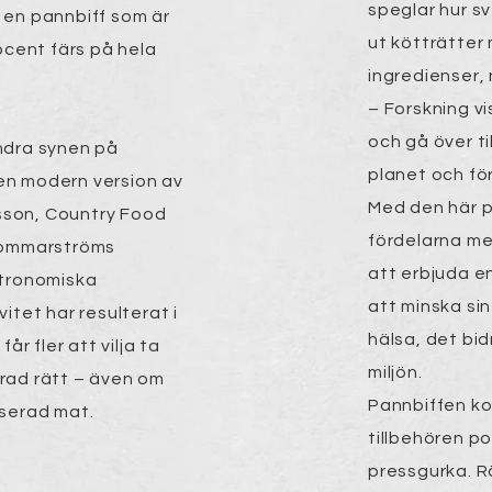
speglar hur s
 en pannbiff som är
ut kötträtter
ocent färs på hela
ingredienser,
– Forskning vi
och gå över t
ändra synen på
planet och fö
n modern version av
Med den här p
lsson, Country Food
fördelarna me
Sommarströms
att erbjuda en
stronomiska
att minska si
itet har resulterat i
hälsa, det bid
år fler att vilja ta
miljön.
rad rätt – även om
Pannbiffen ko
baserad mat.
tillbehören p
pressgurka. Rä