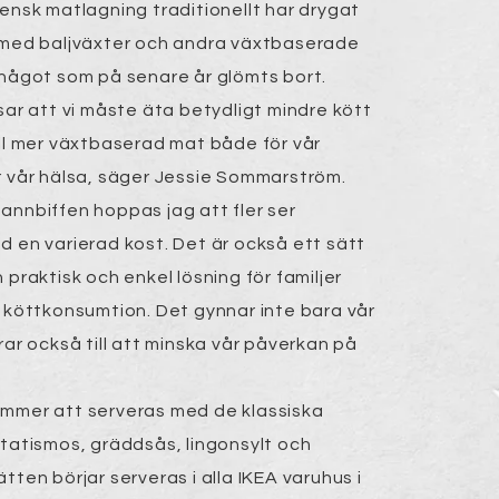
vensk matlagning traditionellt har drygat
 med baljväxter och andra växtbaserade
 något som på senare år glömts bort.
sar att vi måste äta betydligt mindre kött
ill mer växtbaserad mat både för vår
r vår hälsa, säger Jessie Sommarström.
annbiffen hoppas jag att fler ser
d en varierad kost. Det är också ett sätt
 praktisk och enkel lösning för familjer
n köttkonsumtion. Det gynnar inte bara vår
rar också till att minska vår påverkan på
mmer att serveras med de klassiska
otatismos, gräddsås, lingonsylt och
tten börjar serveras i alla IKEA varuhus i