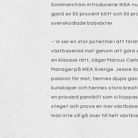
Sommarström introducerar IKEA nu
gjord av 50 procent kött och 50 pr
svenskodlade baljväxter.
– Vi ser en stor potential i att för
växtbaserad mat genom att göra e
en klassisk rätt, säger Marcus Car
Manager på IKEA Sverige. Jessie 
passion för mat, hennes djupa ga
kunskaper och hennes stora kreativ
en prisvärd pannbiff som vi hoppas f
steget och prova en mer växtbase
man inte vill gå över till helt växt