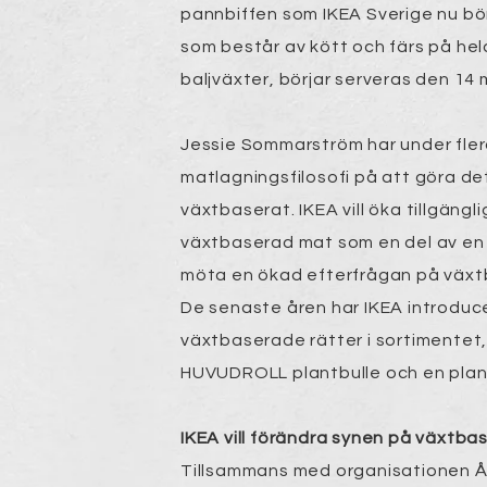
pannbiffen som IKEA Sverige nu bör
som består av kött och färs på he
baljväxter, börjar serveras den 14 
Jessie Sommarström har under fler
matlagningsfilosofi på att göra de
växtbaserat. IKEA vill öka tillgäng
växtbaserad mat som en del av en 
möta en ökad efterfrågan på växt
De senaste åren har IKEA introduce
växtbaserade rätter i sortimentet
HUVUDROLL
plantbulle
och en
plan
IKEA vill förändra synen på växtb
Tillsammans med organisationen
Å