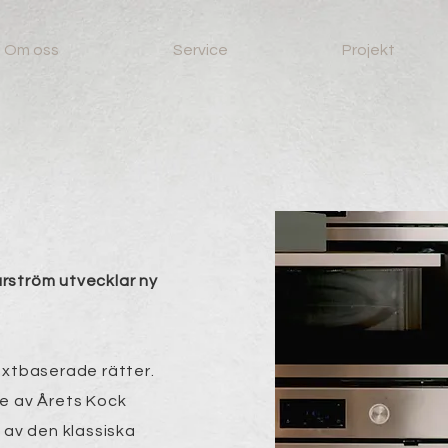
Om oss
Service
Projekt
rström utvecklar ny
äxtbaserade rätter.
e av Årets Kock
 av den klassiska